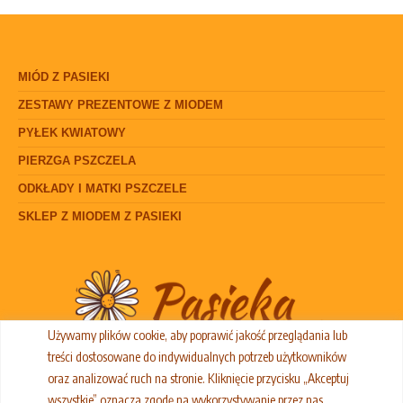
produktu
MIÓD Z PASIEKI
ZESTAWY PREZENTOWE Z MIODEM
PYŁEK KWIATOWY
PIERZGA PSZCZELA
ODKŁADY I MATKI PSZCZELE
SKLEP Z MIODEM Z PASIEKI
Używamy plików cookie, aby poprawić jakość przeglądania lub
treści dostosowane do indywidualnych potrzeb użytkowników
oraz analizować ruch na stronie. Kliknięcie przycisku „Akceptuj
wszystkie” oznacza zgodę na wykorzystywanie przez nas